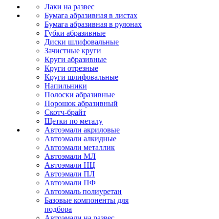
Лаки на развес
Бумага абразивная в листах
Бумага абразивная в рулонах
Губки абразивные
Диски шлифовальные
Зачистные круги
Круги абразивные
Круги отрезные
Круги шлифовальные
Напильники
Полоски абразивные
Порошок абразивный
Скотч-брайт
Щетки по металу
Автоэмали акриловые
Автоэмали алкидные
Автоэмали металлик
Автоэмали МЛ
Автоэмали НЦ
Автоэмали ПЛ
Автоэмали ПФ
Автоэмаль полиуретан
Базовые компоненты для
подбора
Автоэмали на развес