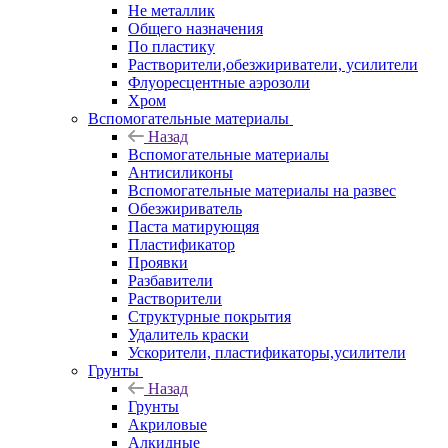
Не металлик
Общего назначения
По пластику
Растворители,обезжириватели, усилители
Флуоресцентные аэрозоли
Хром
Вспомогательные материалы
Назад
Вспомогательные материалы
Антисиликоны
Вспомогательные материалы на развес
Обезжириватель
Паста матирующяя
Пластификатор
Проявки
Разбавители
Растворители
Структурные покрытия
Удалитель краски
Ускорители, пластификаторы,усилители
Грунты
Назад
Грунты
Акриловые
Алкидные