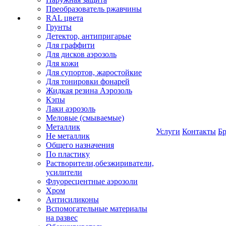
Преобразователь ржавчины
RAL цвета
Грунты
Детектор, антипригарые
Для граффити
Для дисков аэрозоль
Для кожи
Для супортов, жаростойкие
Для тонировки фонарей
Жидкая резина Аэрозоль
Кэпы
Лаки аэрозоль
Меловые (смываемые)
Металлик
Услуги
Контакты
Б
Не металлик
Общего назначения
По пластику
Растворители,обезжириватели,
усилители
Флуоресцентные аэрозоли
Хром
Антисиликоны
Вспомогательные материалы
на развес