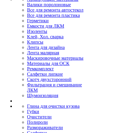
Валики поролоновые
Все для ремонта автостекол
Все для ремонта пластика
Герметики
Емкости для ЛКМ
Изоленты
Клей, Хол. сварка
Клипсы
Лента для дизайна
Лента малярная
Маскировочные материалы
Материалы для ОСК
Ремкомплект
Салфетки липкие
Скотч двухсторонний
Фильтрация и смешивание
ЛКМ
Шумоизоляция
Глина для очистки кузова
Губки
Очистители
Полироли
Размораживатели
Салфетки