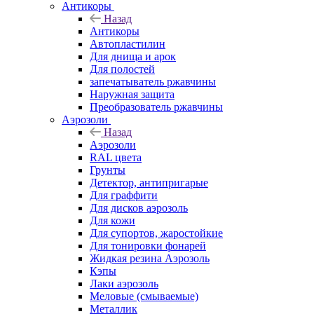
Антикоры
Назад
Антикоры
Автопластилин
Для днища и арок
Для полостей
запечатыватель ржавчины
Наружная защита
Преобразователь ржавчины
Аэрозоли
Назад
Аэрозоли
RAL цвета
Грунты
Детектор, антипригарые
Для граффити
Для дисков аэрозоль
Для кожи
Для супортов, жаростойкие
Для тонировки фонарей
Жидкая резина Аэрозоль
Кэпы
Лаки аэрозоль
Меловые (смываемые)
Металлик