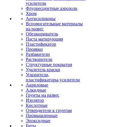
усилители
Флуоресцентные аэрозоли
Хром
Антисиликоны
Вспомогательные материалы
на развес
Обезжириватель
Паста матирующяя
Пластификатор
Проявки
Разбавители
Растворители
Структурные покрытия
Удалитель краски
Ускорители,
пластификаторы,усилители
Акриловые
Алкидные
Грунты на развес
Изолятор
Кислотные
Отвердители к грунтам
Промышленные
Эпоксидные
Биты