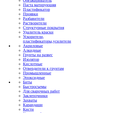
Обезжириватель
Паста матирующяя
Пластификатор
Проявки
Разбавители
Растворители
Структурные покрытия
Удалитель краски
Ускорители,
пластификаторы,усилители
Акриловые
Алкидные
Грунты на развес
Изолятор
Кислотные
Отвердители к грунтам
Промышленные
Эпоксидные
Биты
Быстросъемы
Для сварочных работ
Заклепочники
Захваты
Карандаши
Кисти