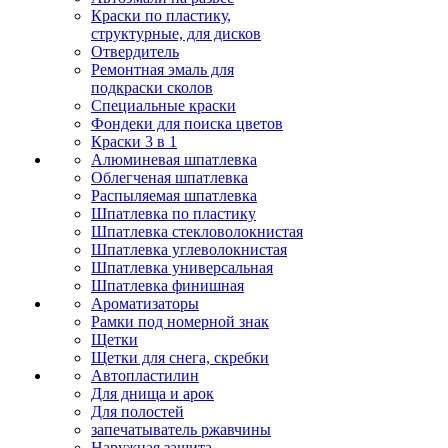
Краски по пластику,
структурные, для дисков
Отвердитель
Ремонтная эмаль для
подкраски сколов
Специальные краски
Фондеки для поиска цветов
Краски 3 в 1
Алюминевая шпатлевка
Облегченая шпатлевка
Распыляемая шпатлевка
Шпатлевка по пластику
Шпатлевка стекловолокнистая
Шпатлевка углеволокнистая
Шпатлевка универсальная
Шпатлевка финишная
Ароматизаторы
Рамки под номерной знак
Щетки
Щетки для снега, скребки
Автопластилин
Для днища и арок
Для полостей
запечатыватель ржавчины
Наружная защита