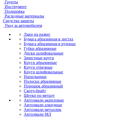
Грунты
Инструмент
Полировка
Расходные материалы
Средства защиты
Уход за автомобилем
Лаки на развес
Бумага абразивная в листах
Бумага абразивная в рулонах
Губки абразивные
Диски шлифовальные
Зачистные круги
Круги абразивные
Круги отрезные
Круги шлифовальные
Напильники
Полоски абразивные
Порошок абразивный
Скотч-брайт
Щетки по металу
Автоэмали акриловые
Автоэмали алкидные
Автоэмали металлик
Автоэмали МЛ