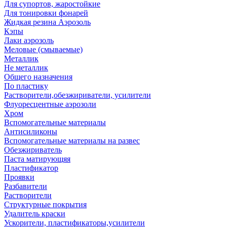
Для супортов, жаростойкие
Для тонировки фонарей
Жидкая резина Аэрозоль
Кэпы
Лаки аэрозоль
Меловые (смываемые)
Металлик
Не металлик
Общего назначения
По пластику
Растворители,обезжириватели, усилители
Флуоресцентные аэрозоли
Хром
Вспомогательные материалы
Антисиликоны
Вспомогательные материалы на развес
Обезжириватель
Паста матирующяя
Пластификатор
Проявки
Разбавители
Растворители
Структурные покрытия
Удалитель краски
Ускорители, пластификаторы,усилители