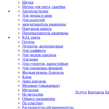
Щетки
Щетки для снега, скребки
Автопластилин
Для днища и арок
Для полостей
запечатыватель ржавчины
Наружная защита
Преобразователь ржавчины
RAL цвета
Грунты
Детектор, антипригарые
Для граффити
Для дисков аэрозоль
Для кожи
Для супортов, жаростойкие
Для тонировки фонарей
Жидкая резина Аэрозоль
Кэпы
Лаки аэрозоль
Меловые (смываемые)
Металлик
Услуги
Контакты
Б
Не металлик
Общего назначения
По пластику
Растворители,обезжириватели,