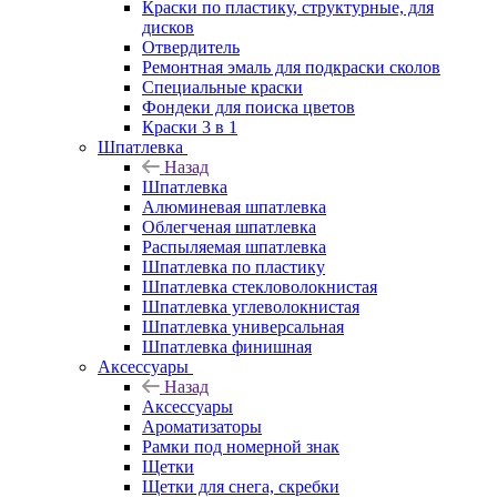
Краски по пластику, структурные, для
дисков
Отвердитель
Ремонтная эмаль для подкраски сколов
Специальные краски
Фондеки для поиска цветов
Краски 3 в 1
Шпатлевка
Назад
Шпатлевка
Алюминевая шпатлевка
Облегченая шпатлевка
Распыляемая шпатлевка
Шпатлевка по пластику
Шпатлевка стекловолокнистая
Шпатлевка углеволокнистая
Шпатлевка универсальная
Шпатлевка финишная
Аксессуары
Назад
Аксессуары
Ароматизаторы
Рамки под номерной знак
Щетки
Щетки для снега, скребки