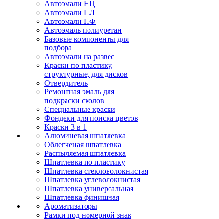
Автоэмали НЦ
Автоэмали ПЛ
Автоэмали ПФ
Автоэмаль полиуретан
Базовые компоненты для
подбора
Автоэмали на развес
Краски по пластику,
структурные, для дисков
Отвердитель
Ремонтная эмаль для
подкраски сколов
Специальные краски
Фондеки для поиска цветов
Краски 3 в 1
Алюминевая шпатлевка
Облегченая шпатлевка
Распыляемая шпатлевка
Шпатлевка по пластику
Шпатлевка стекловолокнистая
Шпатлевка углеволокнистая
Шпатлевка универсальная
Шпатлевка финишная
Ароматизаторы
Рамки под номерной знак