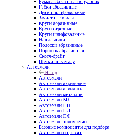
Бумага абразивная в рулонах
Губки абразивные
Диски шлифовальные
Зачистные круги
Круги абразивные
Круги отрезные
Круги шлифовальные
Напильники
Полоски абразивные
Порошок абразивный
Скотч-брайт
Щетки по металу
Автоэмали
Назад
Автоэмали
Автоэмали акриловые
Автоэмали алкидные
Автоэмали металлик
Автоэмали МЛ
Автоэмали НЦ
Автоэмали ПЛ
Автоэмали ПФ
Автоэмаль полиуретан
Базовые компоненты для подбора
Автоэмали на развес