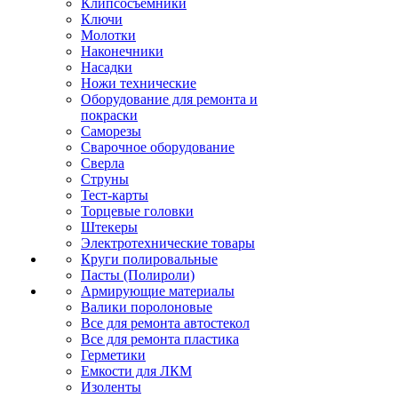
Клипсосъёмники
Ключи
Молотки
Наконечники
Насадки
Ножи технические
Оборудование для ремонта и
покраски
Саморезы
Сварочное оборудование
Сверла
Струны
Тест-карты
Торцевые головки
Штекеры
Электротехнические товары
Круги полировальные
Пасты (Полироли)
Армирующие материалы
Валики поролоновые
Все для ремонта автостекол
Все для ремонта пластика
Герметики
Емкости для ЛКМ
Изоленты