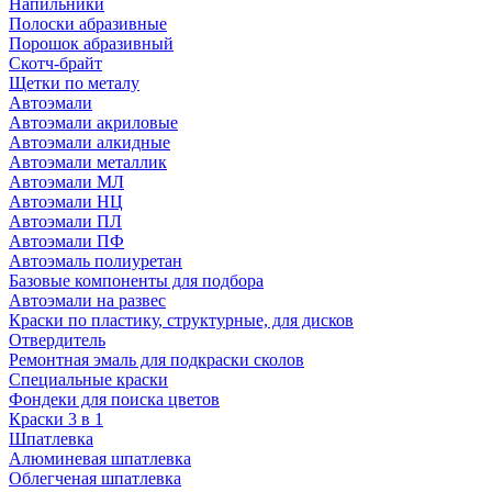
Напильники
Полоски абразивные
Порошок абразивный
Скотч-брайт
Щетки по металу
Автоэмали
Автоэмали акриловые
Автоэмали алкидные
Автоэмали металлик
Автоэмали МЛ
Автоэмали НЦ
Автоэмали ПЛ
Автоэмали ПФ
Автоэмаль полиуретан
Базовые компоненты для подбора
Автоэмали на развес
Краски по пластику, структурные, для дисков
Отвердитель
Ремонтная эмаль для подкраски сколов
Специальные краски
Фондеки для поиска цветов
Краски 3 в 1
Шпатлевка
Алюминевая шпатлевка
Облегченая шпатлевка