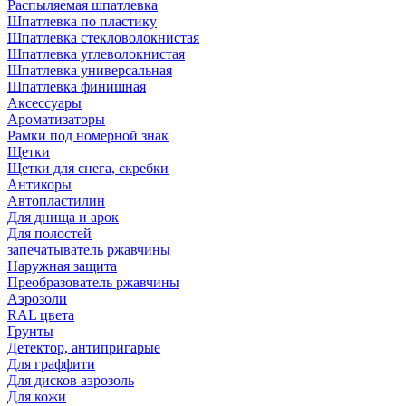
Распыляемая шпатлевка
Шпатлевка по пластику
Шпатлевка стекловолокнистая
Шпатлевка углеволокнистая
Шпатлевка универсальная
Шпатлевка финишная
Аксессуары
Ароматизаторы
Рамки под номерной знак
Щетки
Щетки для снега, скребки
Антикоры
Автопластилин
Для днища и арок
Для полостей
запечатыватель ржавчины
Наружная защита
Преобразователь ржавчины
Аэрозоли
RAL цвета
Грунты
Детектор, антипригарые
Для граффити
Для дисков аэрозоль
Для кожи