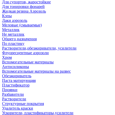
Для супортов, жаростойкие
Для тонировки фонарей
Жидкая резина Аэрозоль
Кэпы
Лаки аэрозоль
Меловые (смываемые)
Металлик
Не металлик
Общего назначения
По пластику
Растворители,обезжириватели, усилители
Флуоресцентные аэрозоли
Хром
Вспомогательные материалы
Антисиликоны
Вспомогательные материалы на развес
Обезжириватель
Паста матирующяя
Пластификатор
Проявки
Разбавители
Растворители
Структурные покрытия
Удалитель краски
Ускорители, пластификаторы,усилители