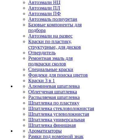
Автоэмали НЦ
Автоэмали ПЛ
Автоэмали ПФ
Автоэмаль полиуретан
Базовые компоненты для
подбора
Автоэмали на развес
Краски по пластику,
структурные, для дисков
Отвердитель
Ремонтная эмаль для
подкраски сколов
Специальные краски
Фондеки для поиска цветов
Краски 3 в 1
Алюминевая шпатлевка
Облегченая шпатлевка
Распыляемая шпатлевка
Шпатлевка по пластику
Шпатлевка стекловолокнистая
Шпатлевка углеволокнистая
Шпатлевка универсальная
Шпатлевка финишная
Ароматизаторы
Рамки под номерной знак