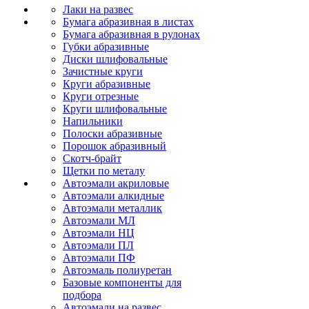
Лаки на развес
Бумага абразивная в листах
Бумага абразивная в рулонах
Губки абразивные
Диски шлифовальные
Зачистные круги
Круги абразивные
Круги отрезные
Круги шлифовальные
Напильники
Полоски абразивные
Порошок абразивный
Скотч-брайт
Щетки по металу
Автоэмали акриловые
Автоэмали алкидные
Автоэмали металлик
Автоэмали МЛ
Автоэмали НЦ
Автоэмали ПЛ
Автоэмали ПФ
Автоэмаль полиуретан
Базовые компоненты для
подбора
Автоэмали на развес