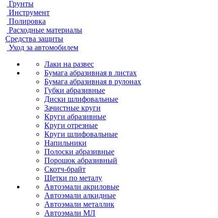
Грунты
Инструмент
Полировка
Расходные материалы
Средства защиты
Уход за автомобилем
Лаки на развес
Бумага абразивная в листах
Бумага абразивная в рулонах
Губки абразивные
Диски шлифовальные
Зачистные круги
Круги абразивные
Круги отрезные
Круги шлифовальные
Напильники
Полоски абразивные
Порошок абразивный
Скотч-брайт
Щетки по металу
Автоэмали акриловые
Автоэмали алкидные
Автоэмали металлик
Автоэмали МЛ