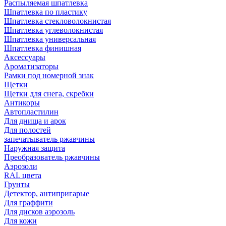
Распыляемая шпатлевка
Шпатлевка по пластику
Шпатлевка стекловолокнистая
Шпатлевка углеволокнистая
Шпатлевка универсальная
Шпатлевка финишная
Аксессуары
Ароматизаторы
Рамки под номерной знак
Щетки
Щетки для снега, скребки
Антикоры
Автопластилин
Для днища и арок
Для полостей
запечатыватель ржавчины
Наружная защита
Преобразователь ржавчины
Аэрозоли
RAL цвета
Грунты
Детектор, антипригарые
Для граффити
Для дисков аэрозоль
Для кожи