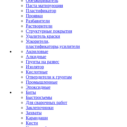
Обезжириватель
Паста матирующяя
Пластификатор
Проявки
Разбавители
Растворители
Структурные покрытия
Удалитель краски
Ускорители,
пластификаторы,усилители
Акриловые
Алкидные
Грунты на развес
Изолятор
Кислотные
Отвердители к грунтам
Промышленные
Эпоксидные
Биты
Быстросъемы
Для сварочных работ
Заклепочники
Захваты
Карандаши
Кисти