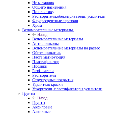
Не металлик
Общего назначения
По пластику
Растворители,обезжириватели, усилители
Флуоресцентные аэрозоли
Хром
Вспомогательные материалы
Назад
Вспомогательные материалы
Антисиликоны
Вспомогательные материалы на развес
Обезжириватель
Паста матирующяя
Пластификатор
Проявки
Разбавители
Растворители
Структурные покрытия
Удалитель краски
Ускорители, пластификаторы,усилители
Грунты
Назад
Грунты
Акриловые
Алкидные