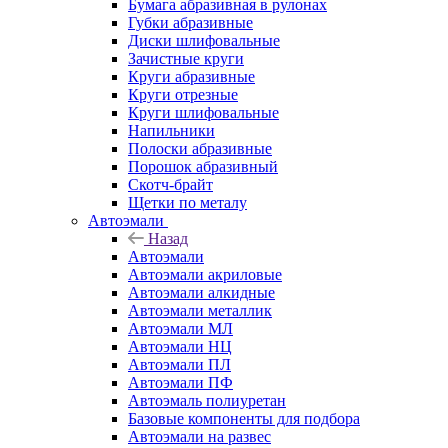
Бумага абразивная в рулонах
Губки абразивные
Диски шлифовальные
Зачистные круги
Круги абразивные
Круги отрезные
Круги шлифовальные
Напильники
Полоски абразивные
Порошок абразивный
Скотч-брайт
Щетки по металу
Автоэмали
Назад
Автоэмали
Автоэмали акриловые
Автоэмали алкидные
Автоэмали металлик
Автоэмали МЛ
Автоэмали НЦ
Автоэмали ПЛ
Автоэмали ПФ
Автоэмаль полиуретан
Базовые компоненты для подбора
Автоэмали на развес