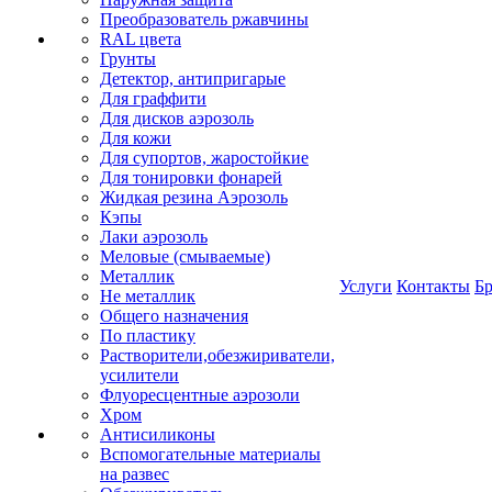
Преобразователь ржавчины
RAL цвета
Грунты
Детектор, антипригарые
Для граффити
Для дисков аэрозоль
Для кожи
Для супортов, жаростойкие
Для тонировки фонарей
Жидкая резина Аэрозоль
Кэпы
Лаки аэрозоль
Меловые (смываемые)
Металлик
Услуги
Контакты
Б
Не металлик
Общего назначения
По пластику
Растворители,обезжириватели,
усилители
Флуоресцентные аэрозоли
Хром
Антисиликоны
Вспомогательные материалы
на развес