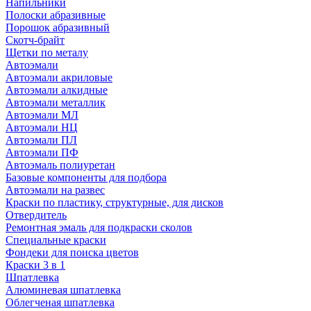
Напильники
Полоски абразивные
Порошок абразивный
Скотч-брайт
Щетки по металу
Автоэмали
Автоэмали акриловые
Автоэмали алкидные
Автоэмали металлик
Автоэмали МЛ
Автоэмали НЦ
Автоэмали ПЛ
Автоэмали ПФ
Автоэмаль полиуретан
Базовые компоненты для подбора
Автоэмали на развес
Краски по пластику, структурные, для дисков
Отвердитель
Ремонтная эмаль для подкраски сколов
Специальные краски
Фондеки для поиска цветов
Краски 3 в 1
Шпатлевка
Алюминевая шпатлевка
Облегченая шпатлевка