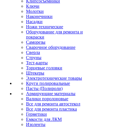
Клипсосъёмники
Ключи
Молотки
Наконечники
Насадки
Ножи технические
Оборудование для ремонта и
покраски
Саморезы
Сварочное оборудование
Сверла
Струны
Тест-карты
Торцевые головки
Штекеры
Электротехнические товары
Круги полировальные
Пасты (Полироли)
Армирующие материалы
Валики поролоновые
Все для ремонта автостекол
Все для ремонта пластика
Герметики
Емкости для ЛКМ
Изоленты