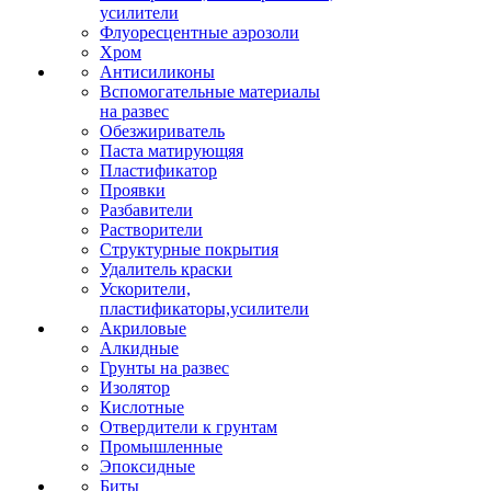
усилители
Флуоресцентные аэрозоли
Хром
Антисиликоны
Вспомогательные материалы
на развес
Обезжириватель
Паста матирующяя
Пластификатор
Проявки
Разбавители
Растворители
Структурные покрытия
Удалитель краски
Ускорители,
пластификаторы,усилители
Акриловые
Алкидные
Грунты на развес
Изолятор
Кислотные
Отвердители к грунтам
Промышленные
Эпоксидные
Биты