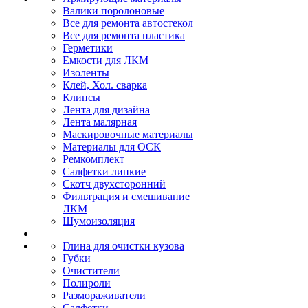
Валики поролоновые
Все для ремонта автостекол
Все для ремонта пластика
Герметики
Емкости для ЛКМ
Изоленты
Клей, Хол. сварка
Клипсы
Лента для дизайна
Лента малярная
Маскировочные материалы
Материалы для ОСК
Ремкомплект
Салфетки липкие
Скотч двухсторонний
Фильтрация и смешивание
ЛКМ
Шумоизоляция
Глина для очистки кузова
Губки
Очистители
Полироли
Размораживатели
Салфетки