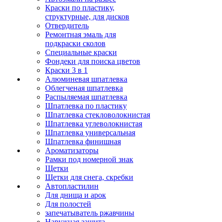
Краски по пластику,
структурные, для дисков
Отвердитель
Ремонтная эмаль для
подкраски сколов
Специальные краски
Фондеки для поиска цветов
Краски 3 в 1
Алюминевая шпатлевка
Облегченая шпатлевка
Распыляемая шпатлевка
Шпатлевка по пластику
Шпатлевка стекловолокнистая
Шпатлевка углеволокнистая
Шпатлевка универсальная
Шпатлевка финишная
Ароматизаторы
Рамки под номерной знак
Щетки
Щетки для снега, скребки
Автопластилин
Для днища и арок
Для полостей
запечатыватель ржавчины
Наружная защита