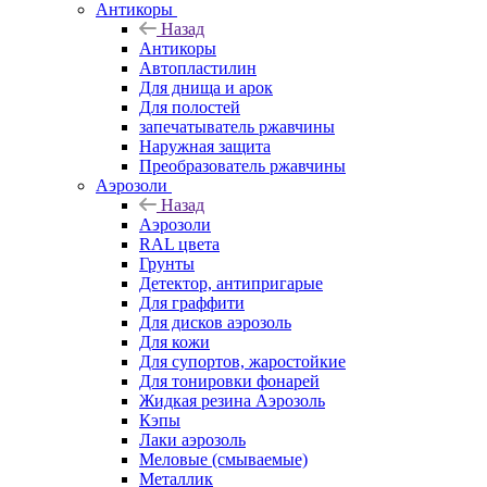
Антикоры
Назад
Антикоры
Автопластилин
Для днища и арок
Для полостей
запечатыватель ржавчины
Наружная защита
Преобразователь ржавчины
Аэрозоли
Назад
Аэрозоли
RAL цвета
Грунты
Детектор, антипригарые
Для граффити
Для дисков аэрозоль
Для кожи
Для супортов, жаростойкие
Для тонировки фонарей
Жидкая резина Аэрозоль
Кэпы
Лаки аэрозоль
Меловые (смываемые)
Металлик