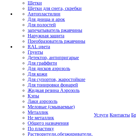
Щетки
Щетки для снега, скребки
Автопластилин
Для днища и арок
Для полостей
запечатыватель ржавчины
Наружная защита
Преобразователь ржавчины
RAL цвета
Грунты
Детектор, антипригарые
Для граффити
Для дисков аэрозоль
Для кожи
Для супортов, жаростойкие
Для тонировки фонарей
Жидкая резина Аэрозоль
Кэпы
Лаки аэрозоль
Меловые (смываемые)
Металлик
Услуги
Контакты
Б
Не металлик
Общего назначения
По пластику
Растворители,обезжириватели,