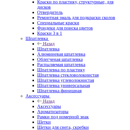
Краски по пластику, структурные, для
дисков
Отвердитель
Ремонтная эмаль для подкраски сколов
Специальные краски
Фондеки для поиска цветов
Краски 3 в 1
Шпатлевка
Назад
Шпатлевка
Алюминевая шпатлевка
Облегченая шпатлевка
Распыляемая шпатлевка
Шпатлевка по пластику
Шпатлевка стекловолокнистая
Шпатлевка углеволокнистая
Шпатлевка универсальная
Шпатлевка финишная
Аксессуары
Назад
Аксессуары
Ароматизаторы
Рамки под номерной знак
Щетки
Щетки для снега, скребки