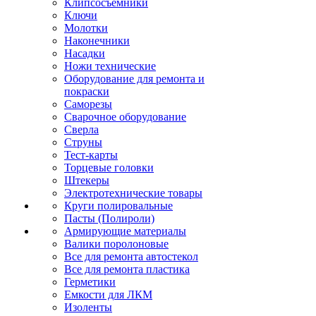
Клипсосъёмники
Ключи
Молотки
Наконечники
Насадки
Ножи технические
Оборудование для ремонта и
покраски
Саморезы
Сварочное оборудование
Сверла
Струны
Тест-карты
Торцевые головки
Штекеры
Электротехнические товары
Круги полировальные
Пасты (Полироли)
Армирующие материалы
Валики поролоновые
Все для ремонта автостекол
Все для ремонта пластика
Герметики
Емкости для ЛКМ
Изоленты