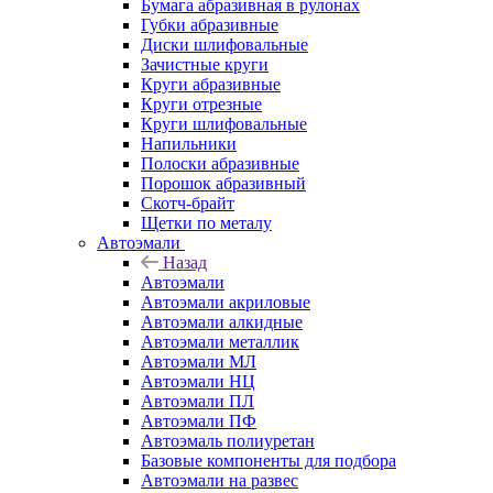
Бумага абразивная в рулонах
Губки абразивные
Диски шлифовальные
Зачистные круги
Круги абразивные
Круги отрезные
Круги шлифовальные
Напильники
Полоски абразивные
Порошок абразивный
Скотч-брайт
Щетки по металу
Автоэмали
Назад
Автоэмали
Автоэмали акриловые
Автоэмали алкидные
Автоэмали металлик
Автоэмали МЛ
Автоэмали НЦ
Автоэмали ПЛ
Автоэмали ПФ
Автоэмаль полиуретан
Базовые компоненты для подбора
Автоэмали на развес