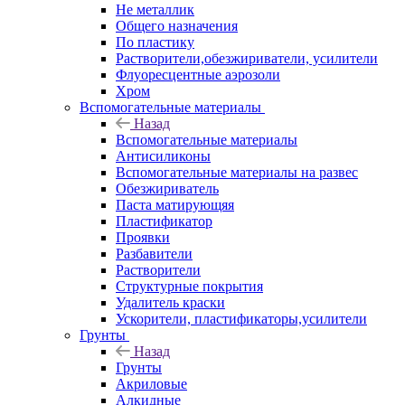
Не металлик
Общего назначения
По пластику
Растворители,обезжириватели, усилители
Флуоресцентные аэрозоли
Хром
Вспомогательные материалы
Назад
Вспомогательные материалы
Антисиликоны
Вспомогательные материалы на развес
Обезжириватель
Паста матирующяя
Пластификатор
Проявки
Разбавители
Растворители
Структурные покрытия
Удалитель краски
Ускорители, пластификаторы,усилители
Грунты
Назад
Грунты
Акриловые
Алкидные