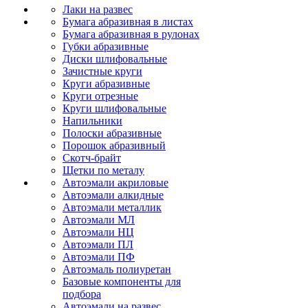
Лаки на развес
Бумага абразивная в листах
Бумага абразивная в рулонах
Губки абразивные
Диски шлифовальные
Зачистные круги
Круги абразивные
Круги отрезные
Круги шлифовальные
Напильники
Полоски абразивные
Порошок абразивный
Скотч-брайт
Щетки по металу
Автоэмали акриловые
Автоэмали алкидные
Автоэмали металлик
Автоэмали МЛ
Автоэмали НЦ
Автоэмали ПЛ
Автоэмали ПФ
Автоэмаль полиуретан
Базовые компоненты для
подбора
Автоэмали на развес