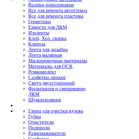
Валики поролоновые
Все для ремонта автостекол
Все для ремонта пластика
Герметики
Емкости для ЛКМ
Изоленты
Клей, Хол. сварка
Клипсы
Лента для дизайна
Лента малярная
Маскировочные материалы
Материалы для ОСК
Ремкомплект
Салфетки липкие
Скотч двухсторонний
Фильтрация и смешивание
ЛКМ
Шумоизоляция
Глина для очистки кузова
Губки
Очистители
Полироли
Размораживатели
Салфетки