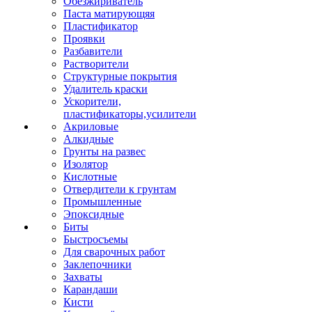
Обезжириватель
Паста матирующяя
Пластификатор
Проявки
Разбавители
Растворители
Структурные покрытия
Удалитель краски
Ускорители,
пластификаторы,усилители
Акриловые
Алкидные
Грунты на развес
Изолятор
Кислотные
Отвердители к грунтам
Промышленные
Эпоксидные
Биты
Быстросъемы
Для сварочных работ
Заклепочники
Захваты
Карандаши
Кисти