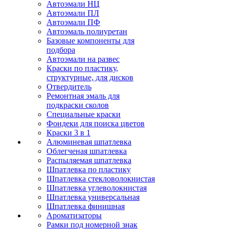
Автоэмали НЦ
Автоэмали ПЛ
Автоэмали ПФ
Автоэмаль полиуретан
Базовые компоненты для
подбора
Автоэмали на развес
Краски по пластику,
структурные, для дисков
Отвердитель
Ремонтная эмаль для
подкраски сколов
Специальные краски
Фондеки для поиска цветов
Краски 3 в 1
Алюминевая шпатлевка
Облегченая шпатлевка
Распыляемая шпатлевка
Шпатлевка по пластику
Шпатлевка стекловолокнистая
Шпатлевка углеволокнистая
Шпатлевка универсальная
Шпатлевка финишная
Ароматизаторы
Рамки под номерной знак