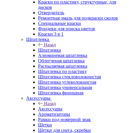
Краски по пластику, структурные, для
дисков
Отвердитель
Ремонтная эмаль для подкраски сколов
Специальные краски
Фондеки для поиска цветов
Краски 3 в 1
Шпатлевка
Назад
Шпатлевка
Алюминевая шпатлевка
Облегченая шпатлевка
Распыляемая шпатлевка
Шпатлевка по пластику
Шпатлевка стекловолокнистая
Шпатлевка углеволокнистая
Шпатлевка универсальная
Шпатлевка финишная
Аксессуары
Назад
Аксессуары
Ароматизаторы
Рамки под номерной знак
Щетки
Щетки для снега, скребки