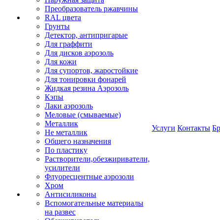
Преобразователь ржавчины
RAL цвета
Грунты
Детектор, антипригарые
Для граффити
Для дисков аэрозоль
Для кожи
Для супортов, жаростойкие
Для тонировки фонарей
Жидкая резина Аэрозоль
Кэпы
Лаки аэрозоль
Меловые (смываемые)
Металлик
Услуги
Контакты
Б
Не металлик
Общего назначения
По пластику
Растворители,обезжириватели,
усилители
Флуоресцентные аэрозоли
Хром
Антисиликоны
Вспомогательные материалы
на развес