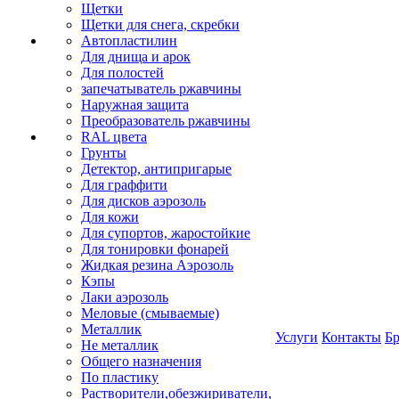
Щетки
Щетки для снега, скребки
Автопластилин
Для днища и арок
Для полостей
запечатыватель ржавчины
Наружная защита
Преобразователь ржавчины
RAL цвета
Грунты
Детектор, антипригарые
Для граффити
Для дисков аэрозоль
Для кожи
Для супортов, жаростойкие
Для тонировки фонарей
Жидкая резина Аэрозоль
Кэпы
Лаки аэрозоль
Меловые (смываемые)
Металлик
Услуги
Контакты
Б
Не металлик
Общего назначения
По пластику
Растворители,обезжириватели,