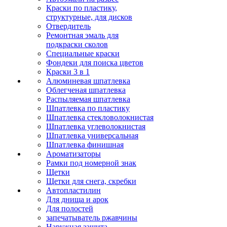
Краски по пластику,
структурные, для дисков
Отвердитель
Ремонтная эмаль для
подкраски сколов
Специальные краски
Фондеки для поиска цветов
Краски 3 в 1
Алюминевая шпатлевка
Облегченая шпатлевка
Распыляемая шпатлевка
Шпатлевка по пластику
Шпатлевка стекловолокнистая
Шпатлевка углеволокнистая
Шпатлевка универсальная
Шпатлевка финишная
Ароматизаторы
Рамки под номерной знак
Щетки
Щетки для снега, скребки
Автопластилин
Для днища и арок
Для полостей
запечатыватель ржавчины
Наружная защита