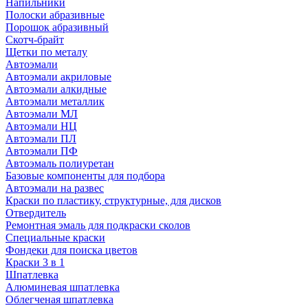
Напильники
Полоски абразивные
Порошок абразивный
Скотч-брайт
Щетки по металу
Автоэмали
Автоэмали акриловые
Автоэмали алкидные
Автоэмали металлик
Автоэмали МЛ
Автоэмали НЦ
Автоэмали ПЛ
Автоэмали ПФ
Автоэмаль полиуретан
Базовые компоненты для подбора
Автоэмали на развес
Краски по пластику, структурные, для дисков
Отвердитель
Ремонтная эмаль для подкраски сколов
Специальные краски
Фондеки для поиска цветов
Краски 3 в 1
Шпатлевка
Алюминевая шпатлевка
Облегченая шпатлевка