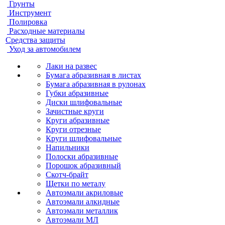
Грунты
Инструмент
Полировка
Расходные материалы
Средства защиты
Уход за автомобилем
Лаки на развес
Бумага абразивная в листах
Бумага абразивная в рулонах
Губки абразивные
Диски шлифовальные
Зачистные круги
Круги абразивные
Круги отрезные
Круги шлифовальные
Напильники
Полоски абразивные
Порошок абразивный
Скотч-брайт
Щетки по металу
Автоэмали акриловые
Автоэмали алкидные
Автоэмали металлик
Автоэмали МЛ