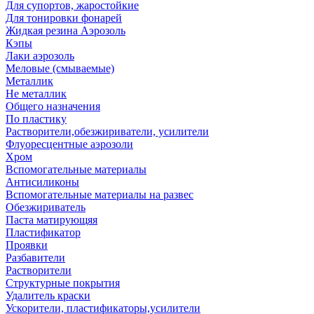
Для супортов, жаростойкие
Для тонировки фонарей
Жидкая резина Аэрозоль
Кэпы
Лаки аэрозоль
Меловые (смываемые)
Металлик
Не металлик
Общего назначения
По пластику
Растворители,обезжириватели, усилители
Флуоресцентные аэрозоли
Хром
Вспомогательные материалы
Антисиликоны
Вспомогательные материалы на развес
Обезжириватель
Паста матирующяя
Пластификатор
Проявки
Разбавители
Растворители
Структурные покрытия
Удалитель краски
Ускорители, пластификаторы,усилители