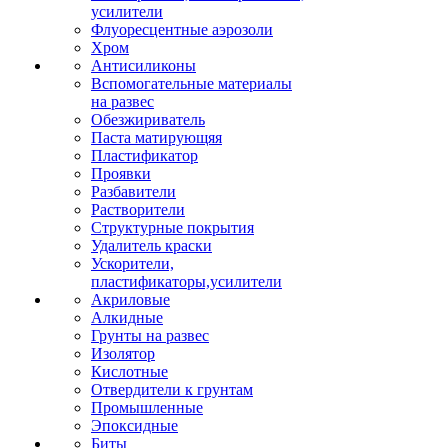
усилители
Флуоресцентные аэрозоли
Хром
Антисиликоны
Вспомогательные материалы
на развес
Обезжириватель
Паста матирующяя
Пластификатор
Проявки
Разбавители
Растворители
Структурные покрытия
Удалитель краски
Ускорители,
пластификаторы,усилители
Акриловые
Алкидные
Грунты на развес
Изолятор
Кислотные
Отвердители к грунтам
Промышленные
Эпоксидные
Биты