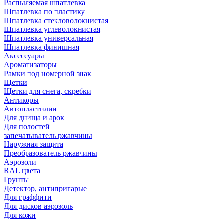
Распыляемая шпатлевка
Шпатлевка по пластику
Шпатлевка стекловолокнистая
Шпатлевка углеволокнистая
Шпатлевка универсальная
Шпатлевка финишная
Аксессуары
Ароматизаторы
Рамки под номерной знак
Щетки
Щетки для снега, скребки
Антикоры
Автопластилин
Для днища и арок
Для полостей
запечатыватель ржавчины
Наружная защита
Преобразователь ржавчины
Аэрозоли
RAL цвета
Грунты
Детектор, антипригарые
Для граффити
Для дисков аэрозоль
Для кожи