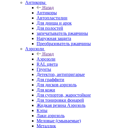
Антикоры
Назад
Антикоры
Автопластилин
Для днища и арок
Для полостей
запечатыватель ржавчины
Наружная защита
Преобразователь ржавчины
Аэрозоли
Назад
Аэрозоли
RAL цвета
Грунты
Детектор, антипригарые
Для граффити
Для дисков аэрозоль
Для кожи
Для супортов, жаростойкие
Для тонировки фонарей
Жидкая резина Аэрозоль
Кэпы
Лаки аэрозоль
Меловые (смываемые)
Металлик